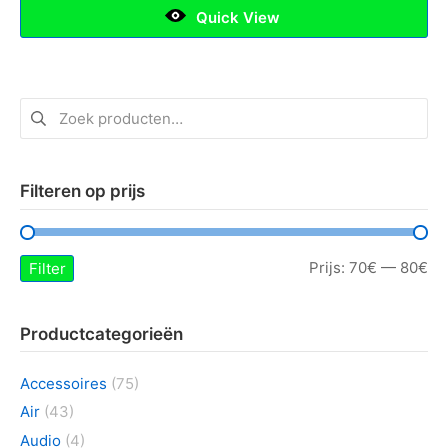
Quick View
Zoeken
naar:
Filteren op prijs
Mi
Ma
Prijs:
70€
—
80€
Filter
pri
pri
Productcategorieën
Accessoires
(75)
Air
(43)
Audio
(4)