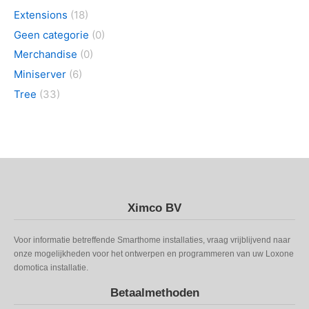
Extensions
(18)
Geen categorie
(0)
Merchandise
(0)
Miniserver
(6)
Tree
(33)
Ximco BV
Voor informatie betreffende Smarthome installaties, vraag vrijblijvend naar
onze mogelijkheden voor het ontwerpen en programmeren van uw Loxone
domotica installatie.
Betaalmethoden