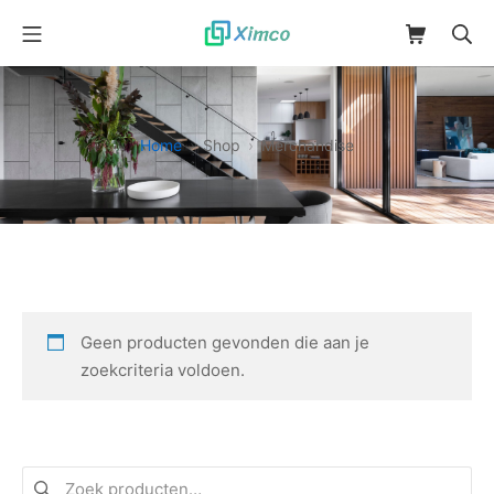
Ga
Mobiel menu
Winkelman
Zo
naar
XimcoSmartHom
de
inhoud
Home
Shop
Merchandise
Geen producten gevonden die aan je
zoekcriteria voldoen.
Zoeken